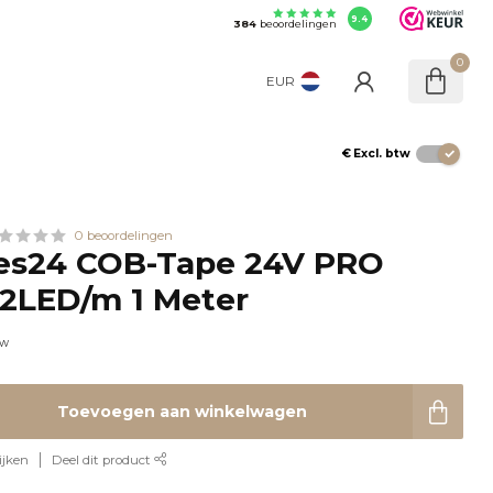
9.4
384
beoordelingen
0
EUR
€
Excl. btw
0 beoordelingen
ies24 COB-Tape 24V PRO
2LED/m 1 Meter
tw
Toevoegen aan winkelwagen
ijken
Deel dit product