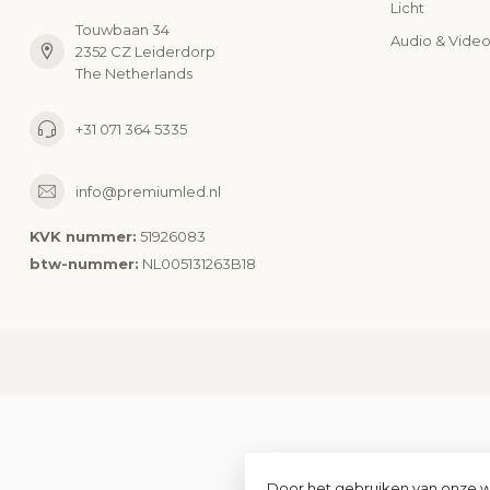
Licht
Touwbaan 34
Audio & Vide
2352 CZ Leiderdorp
The Netherlands
+31 071 364 5335
info@premiumled.nl
KVK nummer:
51926083
btw-nummer:
NL005131263B18
Door het gebruiken van onze w