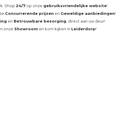
ak: Shop
24/7
op onze
gebruiksvriendelijke website
!
nze
Concurrerende prijzen
en
Geweldige aanbiedingen
!
ding
en
Betrouwbare bezorging
, direct aan uw deur!
an onze
Showroom
en kom kijken in
Leiderdorp
!