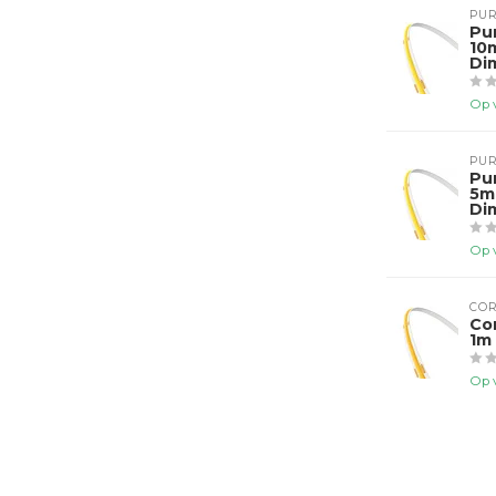
PUR
Pu
10
Di
Op 
PUR
Pu
5m
Di
Op 
COR
Co
1m
Op 