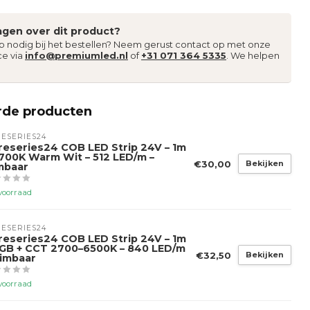
agen over dit product?
lp nodig bij het bestellen? Neem gerust contact op met onze
ce via
info@premiumled.nl
of
+31 071 364 5335
. We helpen
rde producten
ESERIES24
reseries24 COB LED Strip 24V – 1m
2700K Warm Wit – 512 LED/m –
€30,00
Bekijken
mbaar
voorraad
ESERIES24
reseries24 COB LED Strip 24V – 1m
RGB + CCT 2700–6500K – 840 LED/m
€32,50
Bekijken
Dimbaar
voorraad