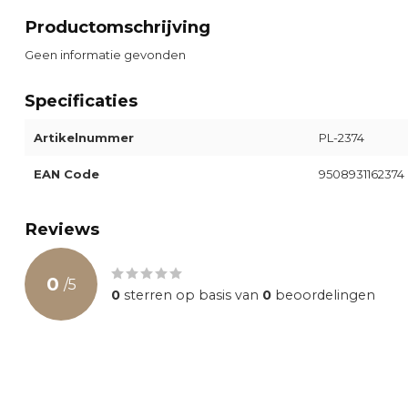
Productomschrijving
Geen informatie gevonden
Specificaties
Artikelnummer
PL-2374
EAN Code
9508931162374
Reviews
0
/
5
0
sterren op basis van
0
beoordelingen