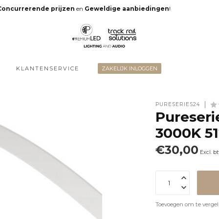
Concurrerende prijzen
en
Geweldige aanbiedingen
!
KLANTENSERVICE
ZAKELIJK INLOGGEN
PURESERIES24
Pureser
3000K 51
€30,00
Excl. b
Toevoegen om te vergel