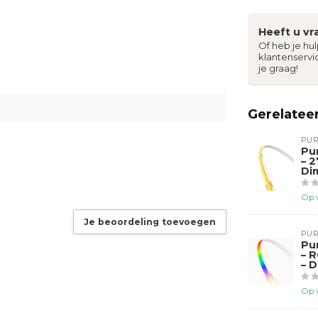
Heeft u vr
Of heb je hu
klantenservi
je graag!
Gerelatee
PUR
Pu
– 
Di
Op 
Je beoordeling toevoegen
PUR
Pu
– 
– 
Op 