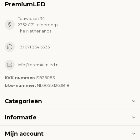
PremiumLED
Touwbaan 34
2352 CZ Leiderdorp
The Netherlands
+31 071 364 5335
info@premiumled.nl
KVK nummer:
51926083
btw-nummer:
NL005131263B18
Categorieën
Informatie
Mijn account