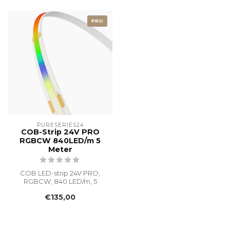
PRO
PURESERIES24
COB-Strip 24V PRO
RGBCW 840LED/m 5
Meter
COB LED-strip 24V PRO,
RGBCW, 840 LED/m, 5
meter. Volledig egale
€135,00
lichtlijn, RGB ...