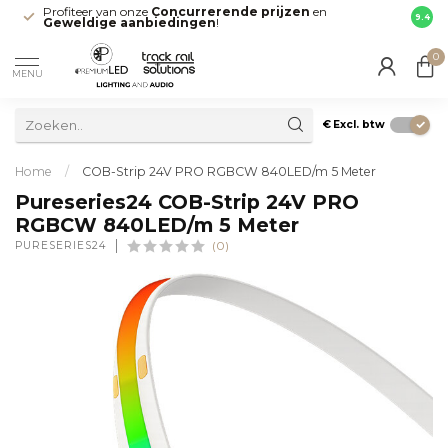
Profiteer van onze
Concurrerende prijzen
en
Snell
9.4
Geweldige aanbiedingen
!
direct
0
MENU
€
Excl. btw
Home
/
COB-Strip 24V PRO RGBCW 840LED/m 5 Meter
Pureseries24 COB-Strip 24V PRO
RGBCW 840LED/m 5 Meter
PURESERIES24
(0)