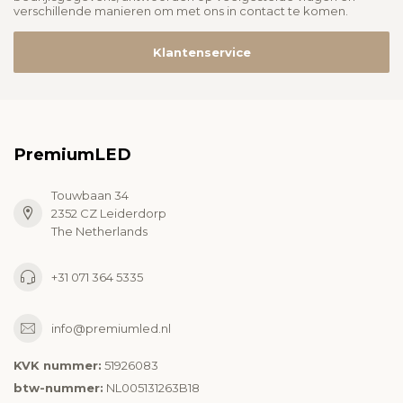
verschillende manieren om met ons in contact te komen.
Klantenservice
PremiumLED
Touwbaan 34
2352 CZ Leiderdorp
The Netherlands
+31 071 364 5335
info@premiumled.nl
KVK nummer:
51926083
btw-nummer:
NL005131263B18