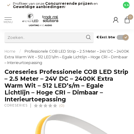
Profiteer van onze
Concurrerende prijzen
en
Snell
9.4
Geweldige aanbiedingen
!
direct
0
MENU
€
Excl. btw
Home
/
Professionele COB LED Strip – 2.5 Meter – 24V DC – 2400K
Extra Warm Wit – 512 LED’s/m – Egale Lichtlijn – Hoge CRI – Dimbaar
– Interieurtoepassing
Coreseries Professionele COB LED Strip
– 2.5 Meter – 24V DC – 2400K Extra
Warm Wit – 512 LED’s/m – Egale
Lichtlijn – Hoge CRI – Dimbaar –
Interieurtoepassing
CORESERIES
(0)