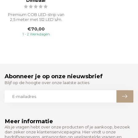
Dimbaar
Premium COB LED-strip van
2,5 meter met 512 LED’s/m.
Geeft een egale, extra
€70,00
warm...
1 - 2 Werkdagen
Abonneer je op onze nieuwsbrief
Blijf op de hoogte over onze laatste acties
Meer informatie
Als je vragen hebt over onze producten of je aankoop, bezoek
dan zeker onze klantenservicepagina. Hier vindt u onze
bedrijfsgegevens, antwoorden op veelgestelde vragen en