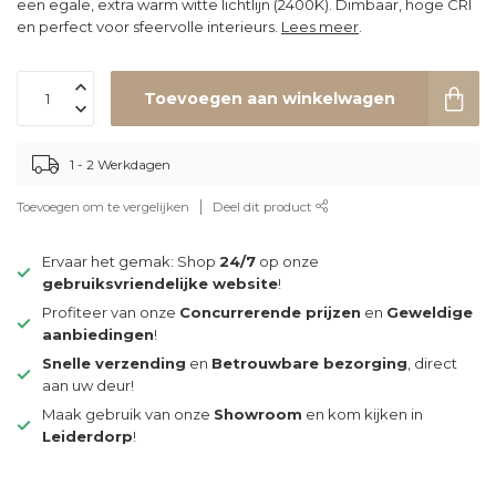
een egale, extra warm witte lichtlijn (2400K). Dimbaar, hoge CRI
en perfect voor sfeervolle interieurs.
Lees meer
.
Toevoegen aan winkelwagen
1 - 2 Werkdagen
Toevoegen om te vergelijken
Deel dit product
Ervaar het gemak: Shop
24/7
op onze
gebruiksvriendelijke website
!
Profiteer van onze
Concurrerende prijzen
en
Geweldige
aanbiedingen
!
Snelle verzending
en
Betrouwbare bezorging
, direct
aan uw deur!
Maak gebruik van onze
Showroom
en kom kijken in
Leiderdorp
!