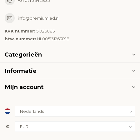
+31 071 364 5335
info@premiumled.nl
KVK nummer:
51926083
btw-nummer:
NL005131263B18
Categorieën
Informatie
Mijn account
€