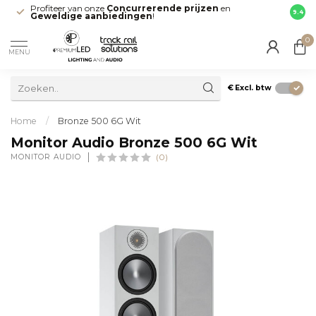
Profiteer van onze
Concurrerende prijzen
en
Snell
9.4
Geweldige aanbiedingen
!
direct
0
MENU
€
Excl. btw
Home
/
Bronze 500 6G Wit
Monitor Audio Bronze 500 6G Wit
MONITOR AUDIO
(0)