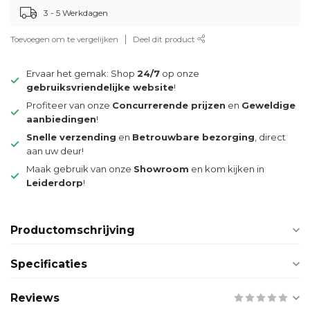
3 - 5 Werkdagen
Toevoegen om te vergelijken
Deel dit product
Ervaar het gemak: Shop
24/7
op onze
gebruiksvriendelijke website
!
Profiteer van onze
Concurrerende prijzen
en
Geweldige
aanbiedingen
!
Snelle verzending
en
Betrouwbare bezorging
, direct
aan uw deur!
Maak gebruik van onze
Showroom
en kom kijken in
Leiderdorp
!
Productomschrijving
Specificaties
Reviews