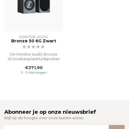
MONITOR AUDIO
Bronze 50 6G Zwart
De Monitor Audio Bronze
50 boekenplankluidspreker
is het meest compacte
€371,90
model in...
3 - 5 Werkdagen
Abonneer je op onze nieuwsbrief
Blijf op de hoogte over onze laatste acties