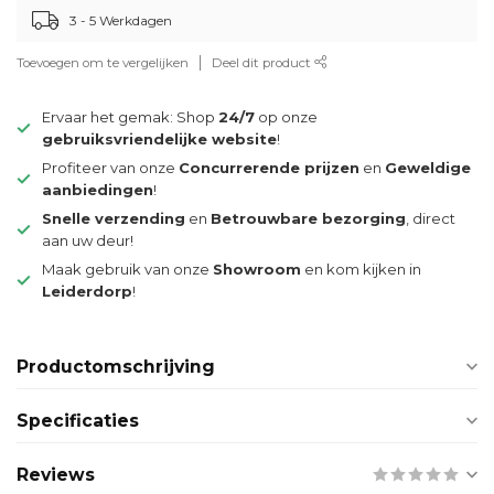
3 - 5 Werkdagen
Toevoegen om te vergelijken
Deel dit product
Ervaar het gemak: Shop
24/7
op onze
gebruiksvriendelijke website
!
Profiteer van onze
Concurrerende prijzen
en
Geweldige
aanbiedingen
!
Snelle verzending
en
Betrouwbare bezorging
, direct
aan uw deur!
Maak gebruik van onze
Showroom
en kom kijken in
Leiderdorp
!
Productomschrijving
Specificaties
Reviews