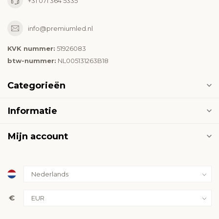
+31 071 364 5335
info@premiumled.nl
KVK nummer:
51926083
btw-nummer:
NL005131263B18
Categorieën
Informatie
Mijn account
€