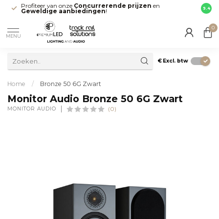
Profiteer van onze
Concurrerende prijzen
en
Snell
9.4
Geweldige aanbiedingen
!
direct
0
MENU
€
Excl. btw
Home
/
Bronze 50 6G Zwart
Monitor Audio Bronze 50 6G Zwart
MONITOR AUDIO
(0)