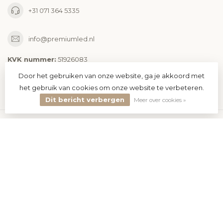
+31 071 364 5335
info@premiumled.nl
KVK nummer:
51926083
btw-nummer:
NL005131263B18
Door het gebruiken van onze website, ga je akkoord met
het gebruik van cookies om onze website te verbeteren.
Categorieën
Dit bericht verbergen
Meer over cookies »
Informatie
Mijn account
€