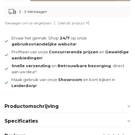
3 - 5 Werkdagen
Toevoegen om te vergelijken
Deel dit product
Ervaar het gemak: Shop
24/7
op onze
gebruiksvriendelijke website
!
Profiteer van onze
Concurrerende prijzen
en
Geweldige
aanbiedingen
!
Snelle verzending
en
Betrouwbare bezorging
, direct
aan uw deur!
Maak gebruik van onze
Showroom
en kom kijken in
Leiderdorp
!
Productomschrijving
Specificaties