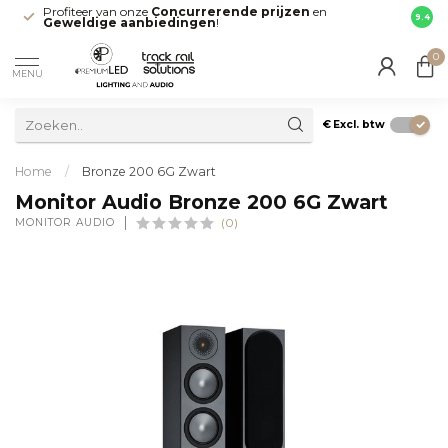
Profiteer van onze
Concurrerende prijzen
en
Snell
9.4
Geweldige aanbiedingen
!
direct
0
MENU
€
Excl. btw
Home
/
Bronze 200 6G Zwart
Monitor Audio Bronze 200 6G Zwart
MONITOR AUDIO
(0)