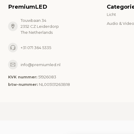
PremiumLED
Categori
Licht
Touwbaan 34
Audio & Vide
2352 CZ Leiderdorp
The Netherlands
+31 071 364 5335
info@premiumled.nl
KVK nummer:
51926083
btw-nummer:
NL005131263B18