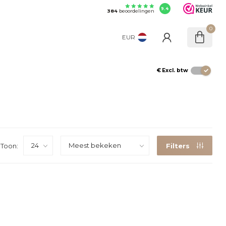
9.4
384
beoordelingen
0
EUR
€
Excl. btw
Toon:
Filters