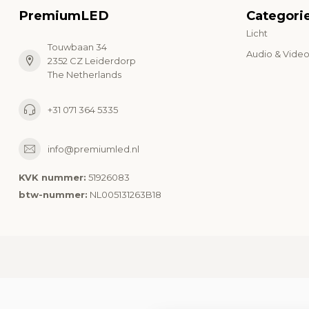
PremiumLED
Categori
Licht
Touwbaan 34
Audio & Vide
2352 CZ Leiderdorp
The Netherlands
+31 071 364 5335
info@premiumled.nl
KVK nummer:
51926083
btw-nummer:
NL005131263B18