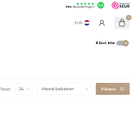
9.4
384
beoordelingen
0
EUR
€
Excl. btw
Toon:
Filters