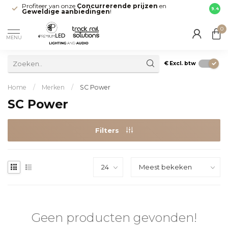
Profiteer van onze
Concurrerende prijzen
en
Snell
9.4
Geweldige aanbiedingen
!
direct
0
MENU
€
Excl. btw
Home
/
Merken
/
SC Power
SC Power
Filters
Geen producten gevonden!