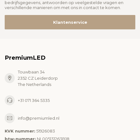
bedrijfsgegevens, antwoorden op veelgestelde vragen en
verschillende manieren om met ons in contact te komen.
Klantenservice
PremiumLED
Touwbaan 34
2352 CZ Leiderdorp
The Netherlands
+31 071 364 5335
info@premiumled.nl
KVK nummer:
51926083
btw-nummer:
NL005131263B18