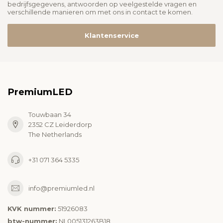
bedrijfsgegevens, antwoorden op veelgestelde vragen en
verschillende manieren om met ons in contact te komen.
Klantenservice
PremiumLED
Touwbaan 34
2352 CZ Leiderdorp
The Netherlands
+31 071 364 5335
info@premiumled.nl
KVK nummer:
51926083
btw-nummer:
NL005131263B18