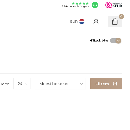
9.4
384
beoordelingen
0
EUR
€
Excl. btw
Toon:
Filters