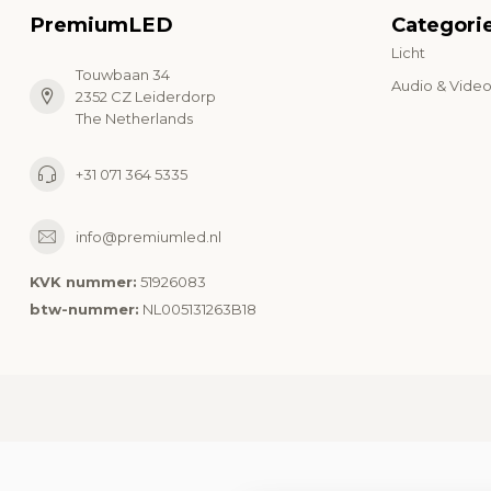
PremiumLED
Categori
Licht
Touwbaan 34
Audio & Vide
2352 CZ Leiderdorp
The Netherlands
+31 071 364 5335
info@premiumled.nl
KVK nummer:
51926083
btw-nummer:
NL005131263B18