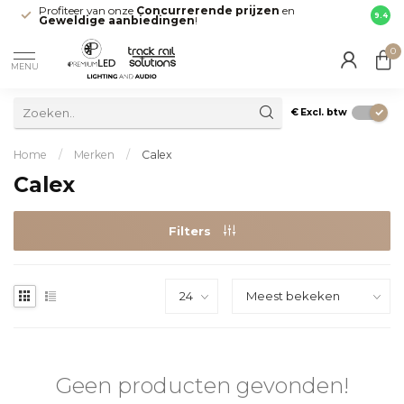
Profiteer van onze
Concurrerende prijzen
en
Snell
9.4
Geweldige aanbiedingen
!
direct
0
MENU
€
Excl. btw
Home
/
Merken
/
Calex
Calex
Filters
Geen producten gevonden!