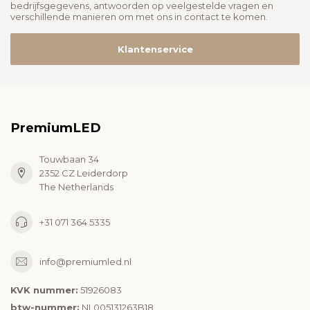
bedrijfsgegevens, antwoorden op veelgestelde vragen en
verschillende manieren om met ons in contact te komen.
Klantenservice
PremiumLED
Touwbaan 34
2352 CZ Leiderdorp
The Netherlands
+31 071 364 5335
info@premiumled.nl
KVK nummer:
51926083
btw-nummer:
NL005131263B18