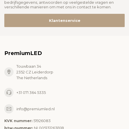
bedrijfsgegevens, antwoorden op veelgestelde vragen en
verschillende manieren om met ons in contact te komen.
Klantenservice
PremiumLED
Touwbaan 34
2352 CZ Leiderdorp
The Netherlands
+31 071 364 5335
info@premiumled.nl
KVK nummer:
51926083
btw-nummer:
NL005131263B18