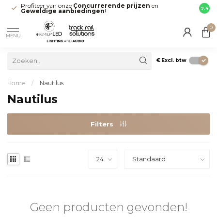
Profiteer van onze
Concurrerende prijzen
en
Snell
9.4
Geweldige aanbiedingen
!
direct
0
MENU
€
Excl. btw
Home
/
Nautilus
Nautilus
Filters
Geen producten gevonden!