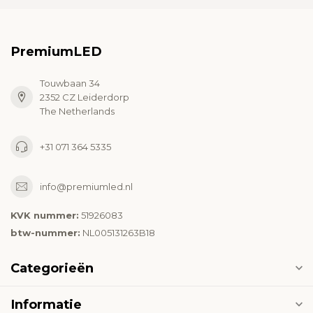
PremiumLED
Touwbaan 34
2352 CZ Leiderdorp
The Netherlands
+31 071 364 5335
info@premiumled.nl
KVK nummer:
51926083
btw-nummer:
NL005131263B18
Categorieën
Informatie