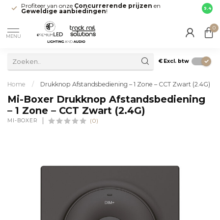
Profiteer van onze
Concurrerende prijzen
en
Snell
9.4
Geweldige aanbiedingen
!
direct
0
MENU
€
Excl. btw
Home
/
Drukknop Afstandsbediening – 1 Zone – CCT Zwart (2.4G)
Mi-Boxer Drukknop Afstandsbediening
– 1 Zone – CCT Zwart (2.4G)
MI-BOXER
(0)