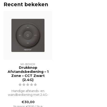
Recent bekeken
MI-BOXER
Drukknop
Afstandsbediening – 1
Zone – CCT Zwart
(2.4G)
Handige afstands- en
wandbediening met 2.4G-
functionaliteit voor
€30,00
moeiteloze cont...
Stukprijs: €30,00 / Stuk