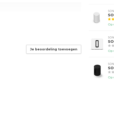
SO
SO
Op 
igbee
SO
SO
Je beoordeling toevoegen
Op 
SO
SO
Op 
6500K