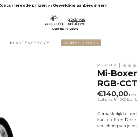
Concurrerende prijzen
en
Geweldige aanbiedingen
!
KLANTENSERVICE
ZAKELIJK INLOGGEN
MI-BOXER
Mi-Boxer
RGB-CCT 
€140,00
Excl
Stukprijs: €140,00
Excl. 
Gemakkelijk te bedi
kunt creëren. Deze 1
verlichting van je b