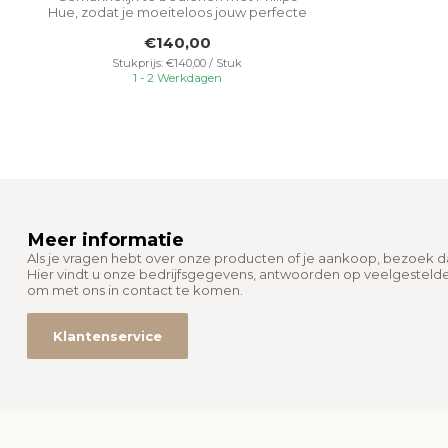
Hue, zodat je moeiteloos jouw perfecte
sfeer...
€140,00
Stukprijs: €140,00 / Stuk
1 - 2 Werkdagen
Meer informatie
Als je vragen hebt over onze producten of je aankoop, bezoek 
Hier vindt u onze bedrijfsgegevens, antwoorden op veelgesteld
om met ons in contact te komen.
Klantenservice