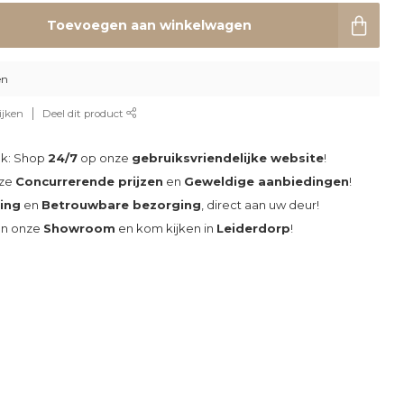
Toevoegen aan winkelwagen
en
ijken
Deel dit product
ak: Shop
24/7
op onze
gebruiksvriendelijke website
!
nze
Concurrerende prijzen
en
Geweldige aanbiedingen
!
ding
en
Betrouwbare bezorging
, direct aan uw deur!
an onze
Showroom
en kom kijken in
Leiderdorp
!