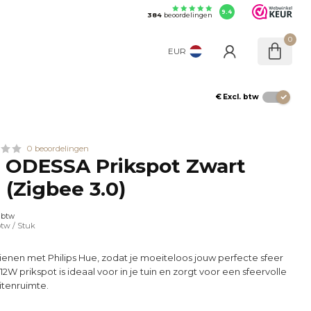
9.4
384
beoordelingen
0
EUR
€
Excl. btw
0 beoordelingen
 ODESSA Prikspot Zwart
(Zigbee 3.0)
. btw
btw
/ Stuk
enen met Philips Hue, zodat je moeiteloos jouw perfecte sfeer
2W prikspot is ideaal voor in je tuin en zorgt voor een sfeervolle
uitenruimte.