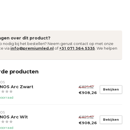
agen over dit product?
lp nodig bij het bestellen? Neem gerust contact op met onze
ce via
info@premiumled.nl
of
+31 071 364 5335
. We helpen
rde producten
NOS
NOS Arc Zwart
€825,62
Bekijken
€908,26
voorraad
NOS
NOS Arc Wit
€825,62
Bekijken
€908,26
voorraad