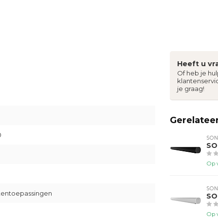
Heeft u vr
Of heb je hu
klantenservi
je graag!
Gerelatee
0
SO
SO
Op 
SO
itentoepassingen
SO
Op 