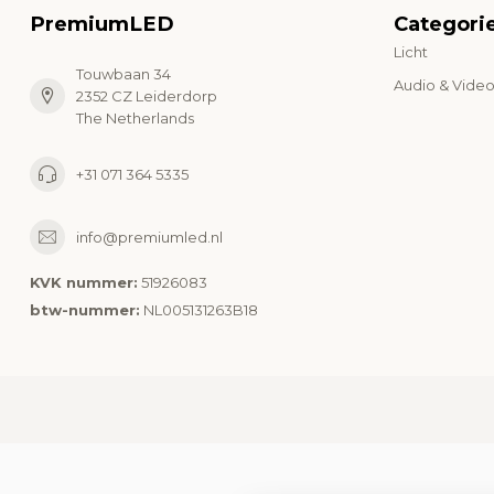
PremiumLED
Categori
Licht
Touwbaan 34
Audio & Vide
2352 CZ Leiderdorp
The Netherlands
+31 071 364 5335
info@premiumled.nl
KVK nummer:
51926083
btw-nummer:
NL005131263B18