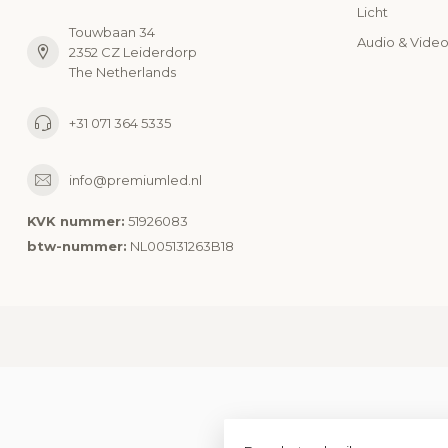
Licht
Touwbaan 34
Audio & Vide
2352 CZ Leiderdorp
The Netherlands
+31 071 364 5335
info@premiumled.nl
KVK nummer:
51926083
btw-nummer:
NL005131263B18