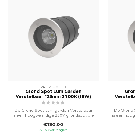
PREMIUMLED
Grond Spot LumiGarden
Gro
Verstelbaar 123mm 2700K (16W)
Verstel
De Grond Spot Lumigarden Verstelbaar
De Grond 
is een hoogwaardige 230V grondspot die
is een hoo
spec...
€190,00
3 - 5 Werkdagen