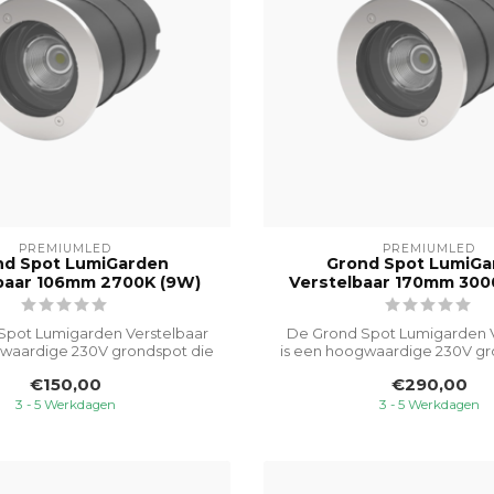
PREMIUMLED
PREMIUMLED
nd Spot LumiGarden
Grond Spot LumiGa
baar 106mm 2700K (9W)
Verstelbaar 170mm 300
Spot Lumigarden Verstelbaar
De Grond Spot Lumigarden V
gwaardige 230V grondspot die
is een hoogwaardige 230V gr
spec...
spec...
€150,00
€290,00
3 - 5 Werkdagen
3 - 5 Werkdagen