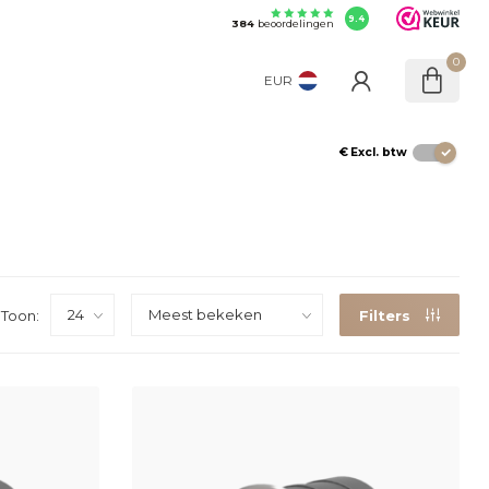
9.4
384
beoordelingen
0
EUR
€
Excl. btw
Toon:
Filters