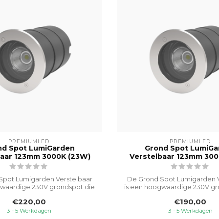
PREMIUMLED
PREMIUMLED
nd Spot LumiGarden
Grond Spot LumiGa
baar 123mm 3000K (23W)
Verstelbaar 123mm 300
Spot Lumigarden Verstelbaar
De Grond Spot Lumigarden V
gwaardige 230V grondspot die
is een hoogwaardige 230V gr
spec...
spec...
€220,00
€190,00
3 - 5 Werkdagen
3 - 5 Werkdagen