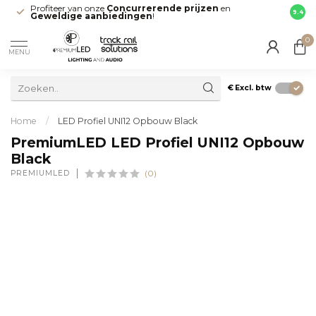
Profiteer van onze
Concurrerende prijzen
en
Snell
9.4
Geweldige aanbiedingen
!
direct
0
MENU
€
Excl. btw
Home
/
LED Profiel UNI12 Opbouw Black
PremiumLED LED Profiel UNI12 Opbouw
Black
PREMIUMLED
(0)