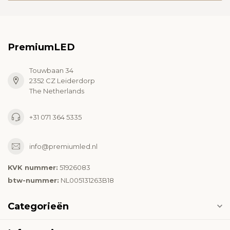
PremiumLED
Touwbaan 34
2352 CZ Leiderdorp
The Netherlands
+31 071 364 5335
info@premiumled.nl
KVK nummer:
51926083
btw-nummer:
NL005131263B18
Categorieën