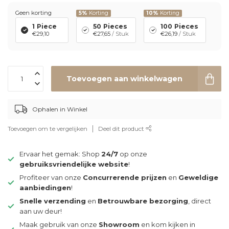
Geen korting
5%
Korting
10%
Korting
1 Piece
50 Pieces
100 Pieces
€29,10
€27,65
/ Stuk
€26,19
/ Stuk
Toevoegen aan winkelwagen
Ophalen in Winkel
Toevoegen om te vergelijken
Deel dit product
Ervaar het gemak: Shop
24/7
op onze
gebruiksvriendelijke website
!
Profiteer van onze
Concurrerende prijzen
en
Geweldige
aanbiedingen
!
Snelle verzending
en
Betrouwbare bezorging
, direct
aan uw deur!
Maak gebruik van onze
Showroom
en kom kijken in