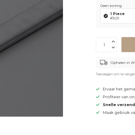
Geen korting
1 Piece
€9,20
Ophalen in W
Toevoegen om te vergel
Ervaar het gem
Profiteer van o
Snelle verzen
Maak gebruik v