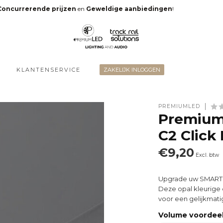
Concurrerende prijzen
en
Geweldige aanbiedingen
!
KLANTENSERVICE
ZAKELIJK INLOGGEN
PREMIUMLED
Premium
C2 Click
€9,20
Excl. btw
Upgrade uw SMART10 
Deze opal kleurige d
voor een gelijkmatig
Volume voordee