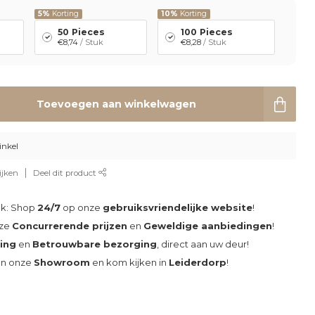
5%
Korting
10%
Korting
50 Pieces
100 Pieces
€8,74
/ Stuk
€8,28
/ Stuk
Toevoegen aan winkelwagen
inkel
ijken
Deel dit product
ak: Shop
24/7
op onze
gebruiksvriendelijke website
!
nze
Concurrerende prijzen
en
Geweldige aanbiedingen
!
ding
en
Betrouwbare bezorging
, direct aan uw deur!
an onze
Showroom
en kom kijken in
Leiderdorp
!