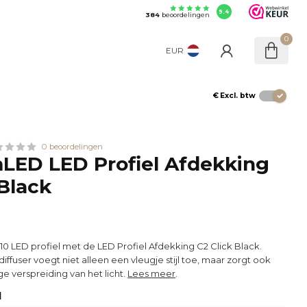
9.4
384
beoordelingen
0
EUR
€
Excl. btw
0 beoordelingen
LED LED Profiel Afdekking
 Black
LED profiel met de LED Profiel Afdekking C2 Click Black.
iffuser voegt niet alleen een vleugje stijl toe, maar zorgt ook
e verspreiding van het licht.
Lees meer
.
l