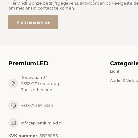
Hier vindt u onze bedrijfsgegevens, antwoorden op veelgesteld
om met ons in contact te komen.
Klantenservice
PremiumLED
Categori
Licht
Touwbaan 34
Audio & Vide
2352 CZ Leiderdorp
The Netherlands
+31 071 364 5335
info@premiumled.nl
KVK nummer:
51926083