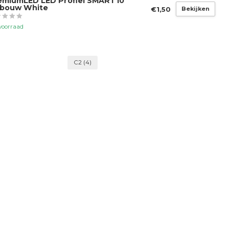
emiumLED LED Profiel SMART10
bouw White
€1,50
Bekijken
voorraad
C2
(4)