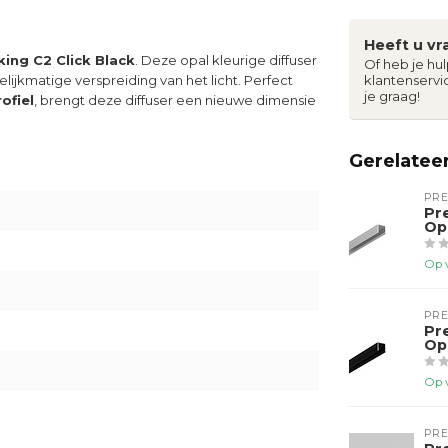
Heeft u vr
king C2 Click Black
. Deze opal kleurige diffuser
Of heb je hu
elijkmatige verspreiding van het licht. Perfect
klantenservi
je graag!
ofiel
, brengt deze diffuser een nieuwe dimensie
Gerelatee
PR
Pr
Op
Op 
PR
Pr
Op
Op 
PR