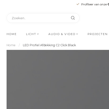
Profiteer van onze
HOME
LICHT
AUDIO & VIDEO
PROJECTEN
Home
/
LED Profiel Afdekking C2 Click Black