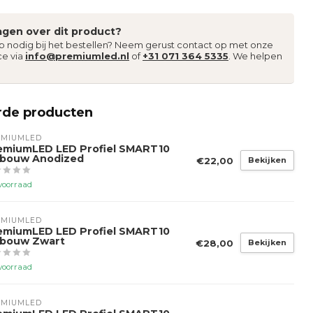
agen over dit product?
lp nodig bij het bestellen? Neem gerust contact op met onze
ce via
info@premiumled.nl
of
+31 071 364 5335
. We helpen
rde producten
EMIUMLED
emiumLED LED Profiel SMART10
bouw Anodized
€22,00
Bekijken
voorraad
EMIUMLED
emiumLED LED Profiel SMART10
bouw Zwart
€28,00
Bekijken
voorraad
EMIUMLED