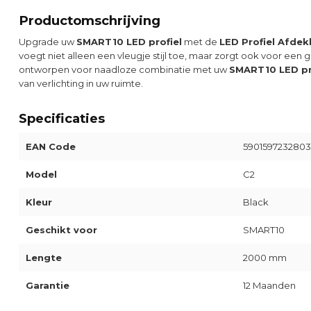
Productomschrijving
Upgrade uw
SMART10 LED profiel
met de
LED Profiel Afdek
voegt niet alleen een vleugje stijl toe, maar zorgt ook voor een g
ontworpen voor naadloze combinatie met uw
SMART10 LED pr
van verlichting in uw ruimte.
Specificaties
EAN Code
5901597232803
Model
C2
Kleur
Black
Geschikt voor
SMART10
Lengte
2000 mm
Garantie
12 Maanden